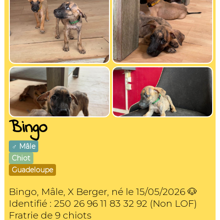
Bingo
♂️ Mâle
Chiot
Guadeloupe
Bingo, Mâle, X Berger, né le 15/05/2026 🐶
Identifié : 250 26 96 11 83 32 92 (Non LOF)
Fratrie de 9 chiots