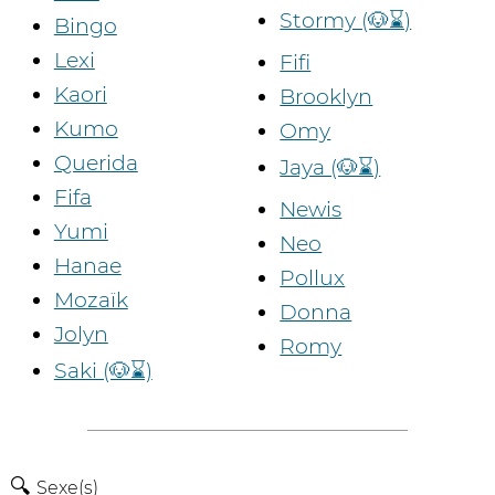
Stormy (🐶⌛)
Bingo
Lexi
Fifi
Kaori
Brooklyn
Kumo
Omy
Querida
Jaya (🐶⌛)
Fifa
Newis
Yumi
Neo
Hanae
Pollux
Mozaïk
Donna
Jolyn
Romy
Saki (🐶⌛)
Sexe(s)