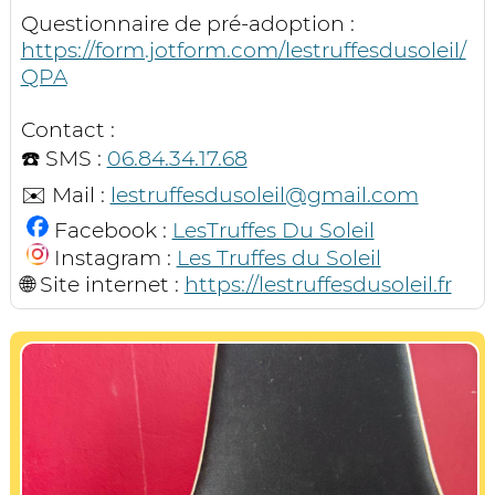
Questionnaire de pré-adoption :
https://form.jotform.com/lestruffesdusoleil/
QPA
Contact :
☎️ SMS :
06.84.34.17.68
✉️ Mail :
lestruffesdusoleil@gmail.com
Facebook :
LesTruffes Du Soleil
Instagram :
Les Truffes du Soleil
🌐 Site internet :
https://lestruffesdusoleil.fr