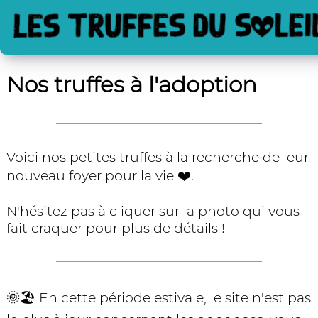
Nos truffes à l'adoption
Comment adopter ?
Comment nous aider ?
Nos bénévoles
Frets
Nos truffes à l'adoption
Partenariats
Voici nos petites truffes à la recherche de leur
nouveau foyer pour la vie ❤️.
N'hésitez pas à cliquer sur la photo qui vous
fait craquer pour plus de détails !
🌞🏖️ En cette période estivale, le site n'est pas