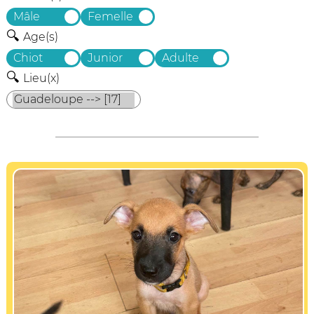
Mâle
Femelle
Age(s)
Chiot
Junior
Adulte
Lieu(x)