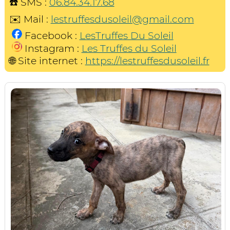
☎️ SMS :
06.84.34.17.68
✉️ Mail :
lestruffesdusoleil@gmail.com
Facebook :
LesTruffes Du Soleil
Instagram :
Les Truffes du Soleil
🌐 Site internet :
https://lestruffesdusoleil.fr