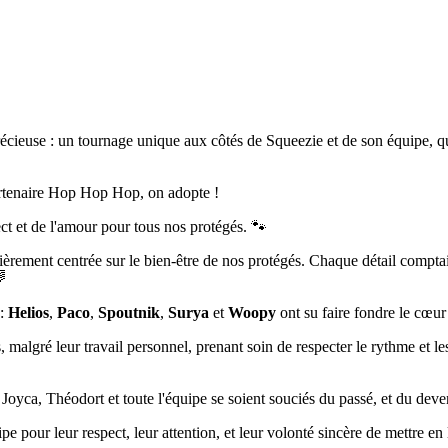
euse : un tournage unique aux côtés de Squeezie et de son équipe, qui o
partenaire Hop Hop Hop, on adopte !
t et de l'amour pour tous nos protégés. 🐾
tièrement centrée sur le bien-être de nos protégés. Chaque détail compt

 :
Helios
,
Paco
,
Spoutnik
,
Surya
et
Woopy
ont su faire fondre le cœur
 malgré leur travail personnel, prenant soin de respecter le rythme et les
oyca, Théodort et toute l'équipe se soient souciés du passé, et du deven
 pour leur respect, leur attention, et leur volonté sincère de mettre en 