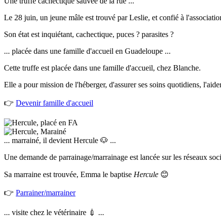
Une truffe cachectique sauvée de la rue ...
Le 28 juin, un jeune mâle est trouvé par Leslie, et confié à l'associatio
Son état est inquiétant, cachectique, puces ? parasites ?
... placée dans une famille d'accueil en Guadeloupe ...
Cette truffe est placée dans une famille d'accueil, chez Blanche.
Elle a pour mission de l'héberger, d'assurer ses soins quotidiens, l'aid
👉
Devenir famille d'accueil
... marrainé, il devient Hercule 🐶 ...
Une demande de parrainage/marrainage est lancée sur les réseaux socia
Sa marraine est trouvée, Emma le baptise
Hercule
😊
👉
Parrainer/marrainer
... visite chez le vétérinaire 💉 ...