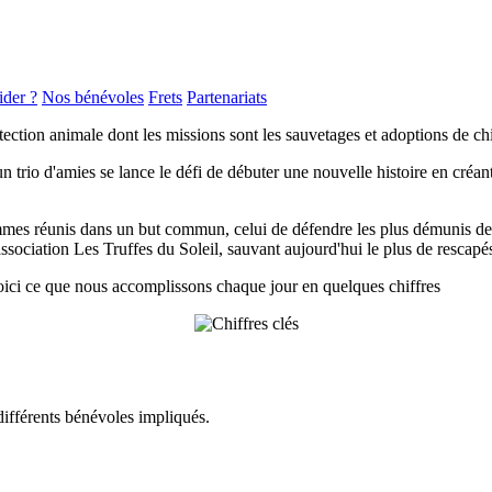
der ?
Nos bénévoles
Frets
Partenariats
tection animale dont les missions sont les sauvetages et adoptions de ch
rio d'amies se lance le défi de débuter une nouvelle histoire en créant
mes réunis dans un but commun, celui de défendre les plus démunis de G
association
Les Truffes du Soleil
, sauvant aujourd'hui le plus de rescapés
Voici ce que nous accomplissons chaque jour en quelques chiffres
s différents bénévoles impliqués.